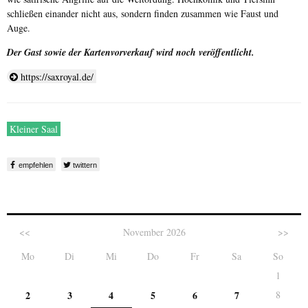
schließen einander nicht aus, sondern finden zusammen wie Faust und
Auge.
Der Gast sowie der Kartenvorverkauf wird noch veröffentlicht.
https://saxroyal.de/
Kleiner Saal
empfehlen
twittern
<<
November 2026
>>
Mo
Di
Mi
Do
Fr
Sa
So
1
2
3
4
5
6
7
8