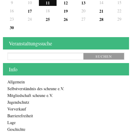
9
10
11
12
13
14
15
16
17
18
19
20
21
22
23
24
25
26
27
28
29
30
Veranstaltungssuche
SUCHEN
Info
Allgemein
Selbstverständnis des scheune e.V.
Mitgliedschaft scheune e.V.
Jugendschutz
Vorverkauf
Barrierefreiheit
Lage
Geschichte