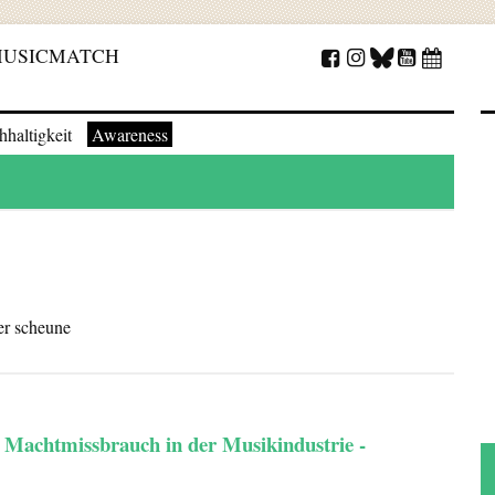
USICMATCH
haltigkeit
Awareness
er scheune
Machtmissbrauch in der Musikindustrie -