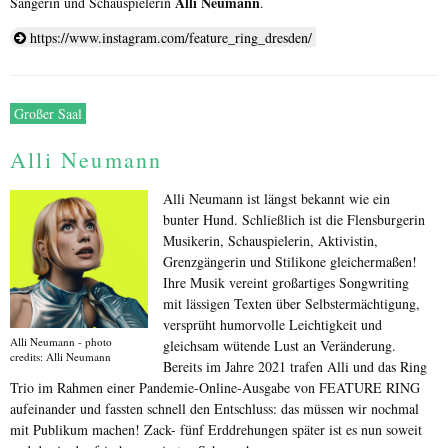
Alli Neumann
Sängerin und Schauspielerin
.
https://www.instagram.com/feature_ring_dresden/
Großer Saal
Alli Neumann
Alli Neumann ist längst bekannt wie ein
bunter Hund. Schließlich ist die Flensburgerin
Musikerin, Schauspielerin, Aktivistin,
Grenzgängerin und Stilikone gleichermaßen!
Ihre Musik vereint großartiges Songwriting
mit lässigen Texten über Selbstermächtigung,
versprüht humorvolle Leichtigkeit und
Alli Neumann - photo
gleichsam wütende Lust an Veränderung.
credits: Alli Neumann
Bereits im Jahre 2021 trafen Alli und das Ring
Trio im Rahmen einer Pandemie-Online-Ausgabe von FEATURE RING
aufeinander und fassten schnell den Entschluss: das müssen wir nochmal
mit Publikum machen! Zack- fünf Erddrehungen später ist es nun soweit