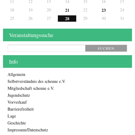
11
12
13
14
15
16
17
18
19
20
21
22
23
24
25
26
27
28
29
30
31
Veranstaltungssuche
SUCHEN
Info
Allgemein
Selbstverständnis des scheune e.V.
Mitgliedschaft scheune e.V.
Jugendschutz
Vorverkauf
Barrierefreiheit
Lage
Geschichte
Impressum/Datenschutz