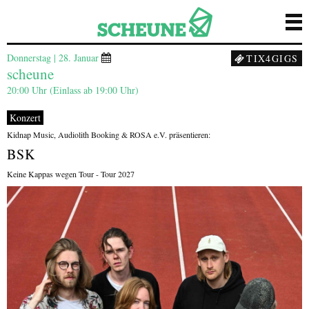
Donnerstag | 28. Januar
TIX4GIGS
scheune
20:00 Uhr (Einlass ab 19:00 Uhr)
Konzert
Kidnap Music, Audiolith Booking & ROSA e.V. präsentieren:
BSK
Keine Kappas wegen Tour - Tour 2027