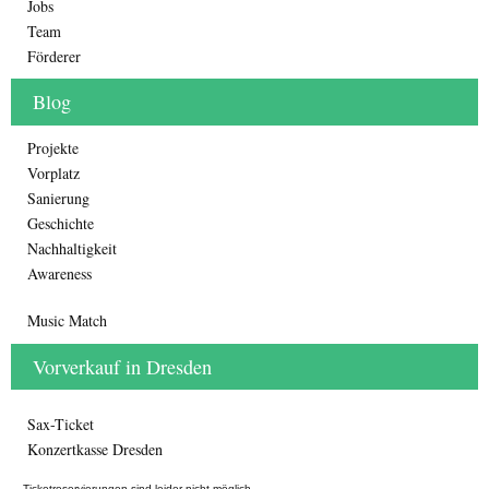
Jobs
Team
Förderer
Blog
Projekte
Vorplatz
Sanierung
Geschichte
Nachhaltigkeit
Awareness
Music Match
Vorverkauf in Dresden
Sax-Ticket
Konzertkasse Dresden
Ticketreservierungen sind leider nicht möglich.