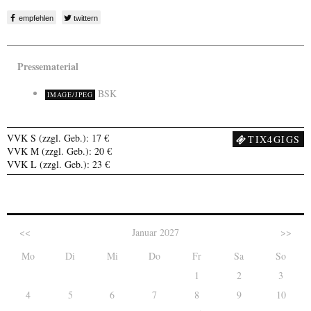
empfehlen
twittern
Pressematerial
BSK
IMAGE/JPEG
VVK S (zzgl. Geb.): 17 €
TIX4GIGS
VVK M (zzgl. Geb.): 20 €
VVK L (zzgl. Geb.): 23 €
<<
Januar 2027
>>
Mo
Di
Mi
Do
Fr
Sa
So
1
2
3
4
5
6
7
8
9
10