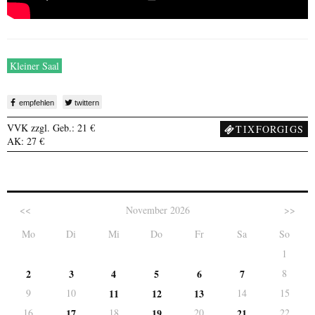
Kleiner Saal
empfehlen
twittern
VVK zzgl. Geb.: 21 €
TIXFORGIGS
AK: 27 €
<<
November 2026
>>
Mo
Di
Mi
Do
Fr
Sa
So
1
2
3
4
5
6
7
8
9
10
11
12
13
14
15
16
17
18
19
20
21
22