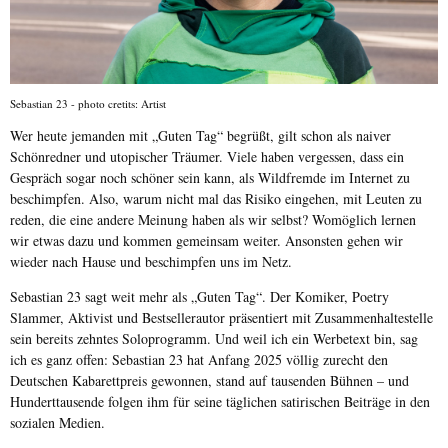
Sebastian 23 - photo cretits: Artist
Wer heute jemanden mit „Guten Tag“ begrüßt, gilt schon als naiver
Schönredner und utopischer Träumer. Viele haben vergessen, dass ein
Gespräch sogar noch schöner sein kann, als Wildfremde im Internet zu
beschimpfen. Also, warum nicht mal das Risiko eingehen, mit Leuten zu
reden, die eine andere Meinung haben als wir selbst? Womöglich lernen
wir etwas dazu und kommen gemeinsam weiter. Ansonsten gehen wir
wieder nach Hause und beschimpfen uns im Netz.
Sebastian 23 sagt weit mehr als „Guten Tag“. Der Komiker, Poetry
Slammer, Aktivist und Bestsellerautor präsentiert mit Zusammenhaltestelle
sein bereits zehntes Soloprogramm. Und weil ich ein Werbetext bin, sag
ich es ganz offen: Sebastian 23 hat Anfang 2025 völlig zurecht den
Deutschen Kabarettpreis gewonnen, stand auf tausenden Bühnen – und
Hunderttausende folgen ihm für seine täglichen satirischen Beiträge in den
sozialen Medien.